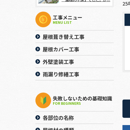
25
工事メニュー
MENU LIST
屋根葺き替え工事
屋根カバー工事
外壁塗装工事
雨漏り修繕工事
失敗しないための基礎知識
FOR BEGINNERS
各部位の名称