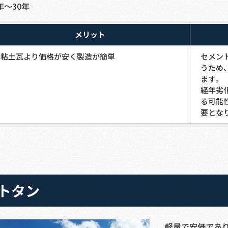
年～30年
メリット
粘土瓦より価格が安く製造が簡単
セメン
うため
ます。
経年劣
る可能
要とな
トタン
軽量で安価であ