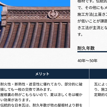
根材です。伝統
で、その他にも
施工方法(土葺き
が低いことが課
き工法が主流と
す。
耐久年数
40年～50年
メリット
耐火性・断熱性・遮音性に優れており、部分的に破
瓦によ
損しても一枚の交換で済みます。
り、施
屋根裏の熱がこもらないので、夏は涼しく冬は暖か
定期的
い効果があります。
伝統的な日本瓦は、耐久年数が他の屋根材より群を