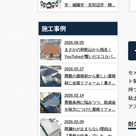
市・城陽市・京田辺市・精...
施工事例
2026.08.05
まさかの和歌山から指名！
YouTubeが繋いだエコカパ...
2026.05.27
セ
廃盤の屋根材から新しい屋根
ト
材に全面リフォーム！暑さ...
持
2026.02.14
粘
景観条例に悩みつつ、助成金
ア
を味方につけた屋根リフォ...
2026.02.09
耐
雨漏れが止まらない理由は
『屋根の中身』でした。か...