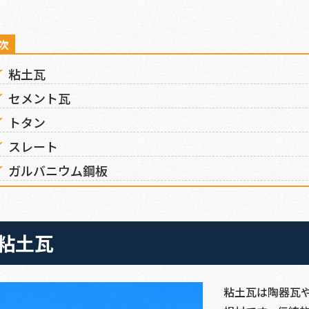
粘土瓦
セメント瓦
トタン
スレート
ガルバニウム鋼板
粘土瓦
粘土瓦は陶器瓦