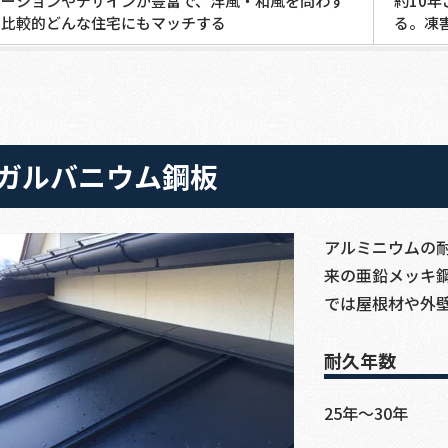
ーションやデザインが豊富で、洋風・和風を問わず
約10
比較的どんな住宅にもマッチする
る。凍
ガルバニウム鋼板
アルミニウムの
来の亜鉛メッキ
では屋根材や外
耐久年数
25年～30年