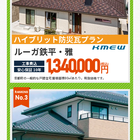
ハイブリット防災瓦プラン
ルーガ鉄平・雅
1,340,000
工事費込
(税込)
円
安心保証 10年
京都府の一般的な戸建住宅 屋根面積80㎡あたり。税抜価格です。
RANKING
No.3