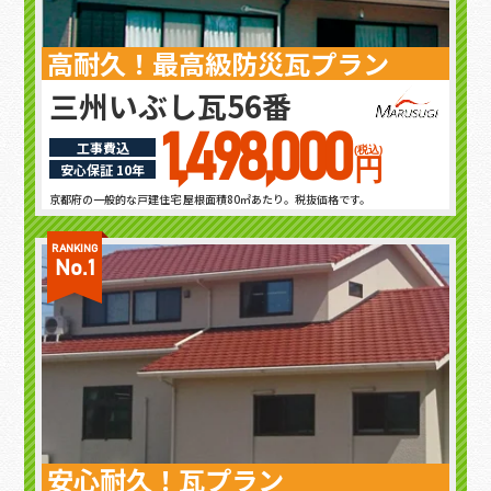
高耐久！最高級防災瓦プラン
三州いぶし瓦56番
1,498,000
工事費込
(税込)
円
安心保証 10年
京都府の一般的な戸建住宅 屋根面積80㎡あたり。税抜価格です。
RANKING
No.1
安心耐久！瓦プラン