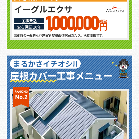
イーグルエクサ
1,000,000
工事費込
(税込)
円
安心保証 10年
京都府の一般的な戸建住宅 屋根面積80㎡あたり。税抜価格です。
まるかさイチオシ!!
屋根カバー
工事メニュー
RANKING
No.2