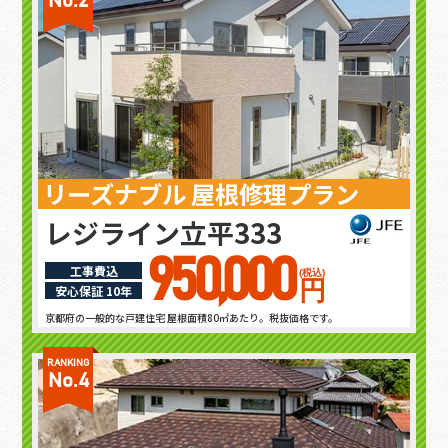
No.2
リーズナブル 屋根修理プラン
レジライン立平333
950,000
工事費込
(税込)
円
安心保証 10年
京都府の一般的な戸建住宅 屋根面積80㎡あたり。税抜価格です。
RANKING
No.4