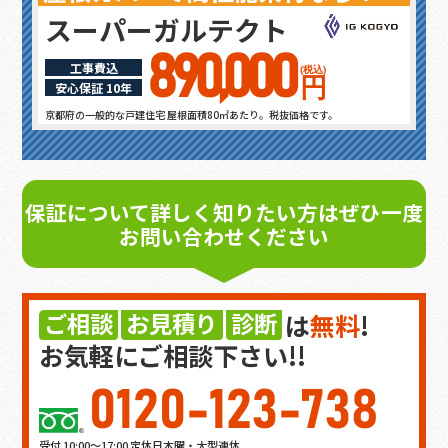
スーパーガルテクト
890,000
工事費込
(税込)
円
安心保証 10年
京都府の一般的な戸建住宅 屋根面積80㎡あたり。税抜価格です。
保証について詳しく知りたい方はぜひ一度
お問い合わせください
ご相談
お見積り
診断
は
無料
!
お気軽にご相談下さい!!
0120-123-738
受付 10:00～17:00 定休日木曜・大型連休