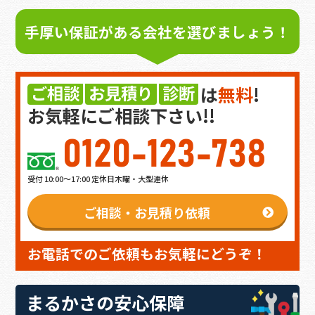
手厚い保証がある会社を選びましょう！
ご相談
お見積り
診断
は
無料
!
お気軽にご相談下さい!!
0120-123-738
受付 10:00～17:00 定休日木曜・大型連休
ご相談・お見積り依頼
お電話でのご依頼もお気軽にどうぞ！
まるかさの安心保障