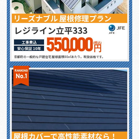
リーズナブル 屋根修理プラン
レジライン立平333
550,000
工事費込
(税込)
円
安心保証 10年
京都府の一般的な戸建住宅 屋根面積80㎡あたり。税抜価格です。
RANKING
No.1
屋根カバーで高性能素材なら！