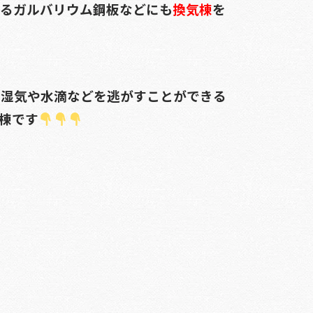
れるガルバリウム鋼板などにも
換気棟
を
る湿気や水滴などを逃がすことができる
棟です