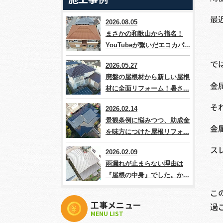
最
2026.08.05
まさかの和歌山から指名！
YouTubeが繋いだエコカパ...
で
2026.05.27
廃盤の屋根材から新しい屋根
金
材に全面リフォーム！暑さ...
そ
2026.02.14
景観条例に悩みつつ、助成金
金
を味方につけた屋根リフォ...
ス
2026.02.09
雨漏れが止まらない理由は
『屋根の中身』でした。か...
こ
工事メニュー
過
MENU LIST