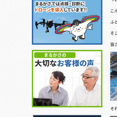
こ
ふ
そ
皆
そ