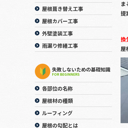
ま
屋根葺き替え工事
提
屋根カバー工事
外壁塗装工事
換
雨漏り修繕工事
屋
失敗しないための基礎知識
FOR BEGINNERS
各部位の名称
屋根材の種類
ルーフィング
屋根の勾配とは