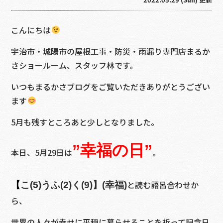
こんにちは
宇治市・城陽市の屋根工事・防災・雨漏り専門店まるか
さショールーム、スタッフ林です。
いつもまるかさブログをご覧いただきありがとうござい
ます
5月も残すところあと少しとなりました。
”幸福の日”
本日、5月29日は
。
と読む語呂合わせか
【
こ(5)うふ(2)く(9)】(幸福)
ら、
世界の人々が幸せに平穏に暮らせることを祈って記念日