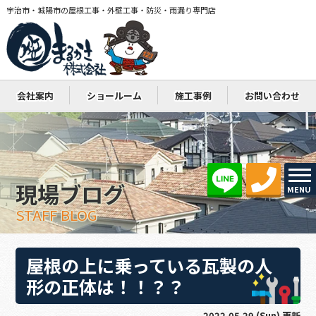
宇治市・城陽市の屋根工事・外壁工事・防災・雨漏り専門店
会社案内
ショールーム
施工事例
お問い合わせ
現場ブログ
MENU
STAFF BLOG
屋根の上に乗っている瓦製の人
形の正体は！！？？
2022.05.29 (Sun) 更新