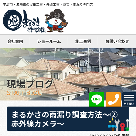
宇治市・城陽市の屋根工事・外壁工事・防災・雨漏り専門店
会社案内
ショールーム
施工事例
お問い合わせ
現場ブログ
STAFF BLOG
MENU
まるかさの雨漏り調査方法～②
赤外線カメラ～
2022.09.02 (Fri) 更新