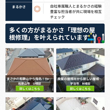
自社専属職人とまるかさの経験
◎
豊富な担当者が共に現場を相互
チェック
多くの方がまるかさ「理想の屋
根修理」を叶えられています
まさかの和歌山から指名！YouTubeが繋いだエコカパラ施工
廃盤の屋根材から新しい屋根材に全面リフォーム！暑さ対策で安心の住まいに。
和歌山市 U様邸
宇治市 M様邸
詳しくはこちら
詳しくはこちら