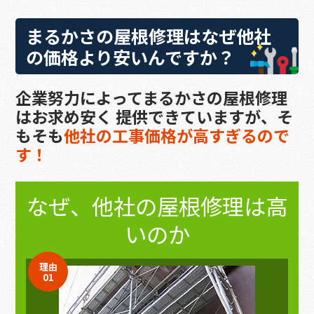
まるかさの屋根修理
はなぜ他社
の価格より安いんですか？
企業努力によってまるかさの屋根修理
はお求め安く
提供できていますが、そ
もそも
他社の工事価格が高すぎるので
す！
なぜ、他社の
屋根修理
は高
いのか
理由
01