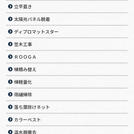
立平葺き
太陽光パネル脱着
ディプロマットスター
笠木工事
ＲＯＯＧＡ
棟積み替え
棟軽量化
雨樋掃除
落ち葉除けネット
カラーベスト
温水器撤去