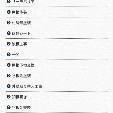
サーモバリア
屋根塗装
付属部塗装
遮熱シート
波板工事
一閃
屋根下地交換
谷板金塗装
外壁貼り替え工事
銅板葺き
谷板金交換