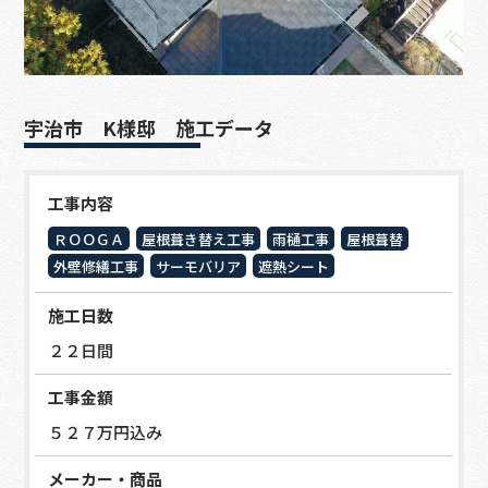
宇治市 K様邸 施工データ
工事内容
ＲＯＯＧＡ
屋根葺き替え工事
雨樋工事
屋根葺替
外壁修繕工事
サーモバリア
遮熱シート
施工日数
２２日間
工事金額
５２７万円込み
メーカー・商品