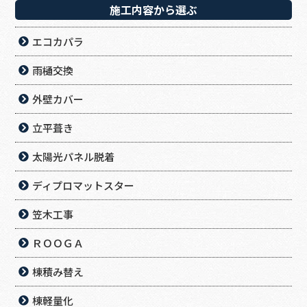
施工内容から選ぶ
エコカパラ
雨樋交換
外壁カバー
立平葺き
太陽光パネル脱着
ディプロマットスター
笠木工事
ＲＯＯＧＡ
棟積み替え
棟軽量化