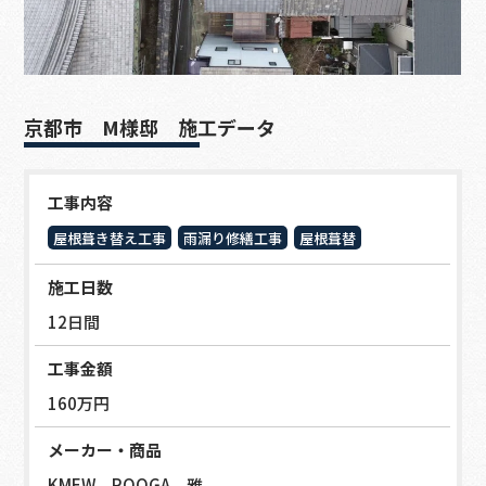
京都市 M様邸 施工データ
工事内容
屋根葺き替え工事
雨漏り修繕工事
屋根葺替
施工日数
12日間
工事金額
160万円
メーカー・商品
KMEW ROOGA 雅