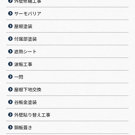
外壁修繕工事
サーモバリア
屋根塗装
付属部塗装
遮熱シート
波板工事
一閃
屋根下地交換
谷板金塗装
外壁貼り替え工事
銅板葺き