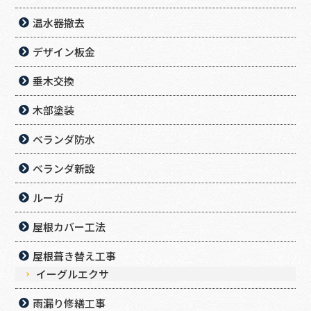
温水器撤去
デザイン板金
垂木交換
木部塗装
ベランダ防水
ベランダ新設
ルーガ
屋根カバー工法
屋根葺き替え工事
イーグルエクサ
雨漏り修繕工事