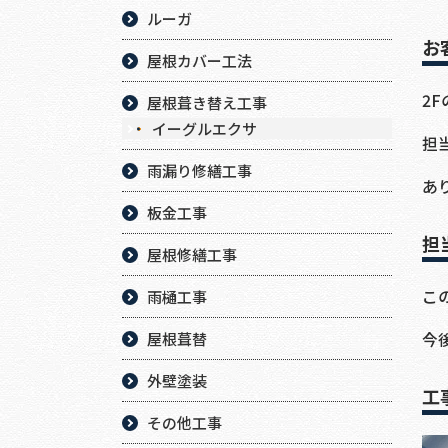
ルーガ
お
屋根カバー工法
2
屋根葺き替え工事
イーグルエクサ
担
雨漏り修繕工事
あ
板金工事
担
屋根修繕工事
こ
雨樋工事
今
屋根葺替
外壁塗装
工
その他工事