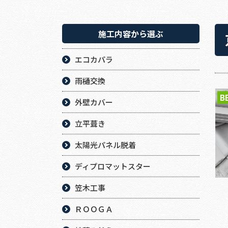
施工内容から選ぶ
エコカパラ
雨樋交換
B
外壁カバー
立平葺き
太陽光パネル脱着
ディプロマットスター
笠木工事
ＲＯＯＧＡ