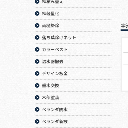
棟積み替え
棟軽量化
宇
雨樋掃除
落ち葉除けネット
カラーベスト
温水器撤去
デザイン板金
垂木交換
木部塗装
ベランダ防水
ベランダ新設