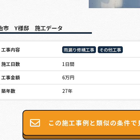
治市 Y様邸 施工データ
工事内容
雨漏り修繕工事
その他工事
施工日数
1日間
工事金額
6万円
築年数
27年
この施工事例と類似の条件で