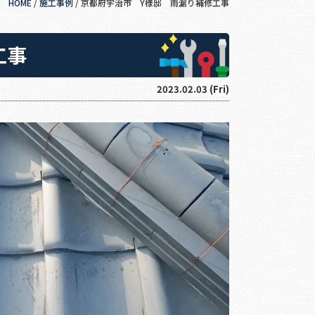
HOME
/
施工事例
/
京都府宇治市 Y様邸 雨漏り補修工事
工事
2023.02.03 (Fri)