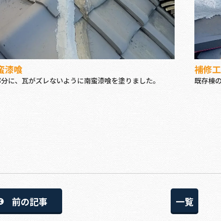
蛮漆喰
補修工
部分に、瓦がズレないように南蛮漆喰を塗りました。
既存棟
前の記事
一覧