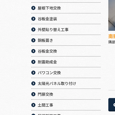
屋根下地交換
谷板金塗装
外壁貼り替え工事
南
銅板葺き
隅
谷板金交換
耐震助成金
パワコン交換
太陽光パネル取り付け
門扉交換
土間工事