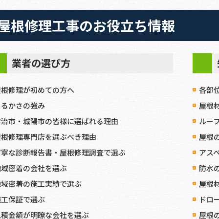
屋根修理工事のお役立ち情報
業者の選び方
屋根修理が初めての方へ
各部
まるかさの強み
屋根
宇治市・城陽市の皆様に選ばれる理由
ルー
屋根修理専門店を選ぶべき理由
屋根
丁寧な診断報告書・屋根修理調査で選ぶ
アス
地域密着の会社を選ぶ
防水
地域密着の施工実績で選ぶ
屋根
施工保証で選ぶ
ドロ
見積金額が明瞭な会社を選ぶ
屋根