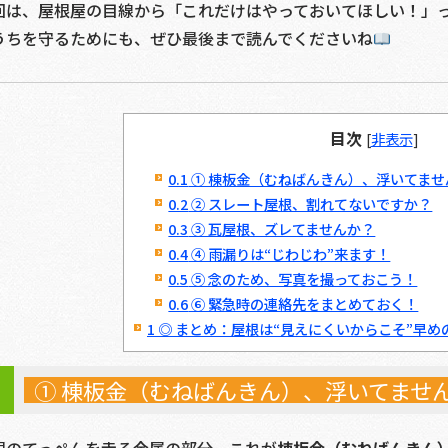
回は、屋根屋の目線から「これだけはやっておいてほしい！」
うちを守るためにも、ぜひ最後まで読んでくださいね
目次
[
非表示
]
0.1
① 棟板金（むねばんきん）、浮いてませ
0.2
② スレート屋根、割れてないですか？
0.3
③ 瓦屋根、ズレてませんか？
0.4
④ 雨漏りは“じわじわ”来ます！
0.5
⑤ 念のため、写真を撮っておこう！
0.6
⑥ 緊急時の連絡先をまとめておく！
1
◎ まとめ：屋根は“見えにくいからこそ”早め
① 棟板金（むねばんきん）、浮いてませ