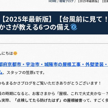
HOME
/
現場ブログ
/
【2025年最新版】【
【2025年最新版】【台風前に見て
かさが教える6つの備え
んにちは
都府京都市・宇治市・城陽市の屋根工事・外壁塗装
ム
、スタッフの笠原sです。
つもまるかさブログをご覧いただきありがとうございます！
風の時期になると、お客さまから「屋根、これで大丈夫かな…
も実際、
「点検してたら防げたはず」の屋根被害
って、すごく