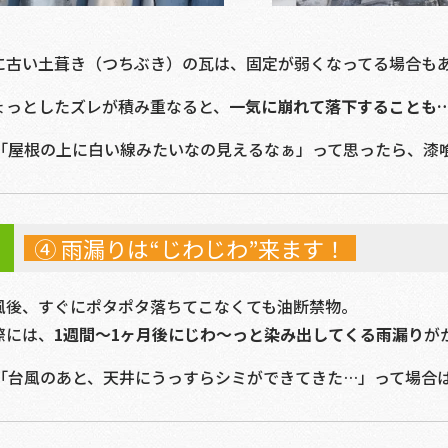
に古い土葺き（つちぶき）の瓦は、固定が弱くなってる場合も
ょっとしたズレが積み重なると、
一気に崩れて落下することも
「屋根の上に白い線みたいなの見えるなぁ」って思ったら、漆
④ 雨漏りは“じわじわ”来ます！
風後、すぐにポタポタ落ちてこなくても油断禁物。
際には、
1週間〜1ヶ月後にじわ〜っと染み出してくる雨漏り
が
「台風のあと、天井にうっすらシミができてきた…」って場合