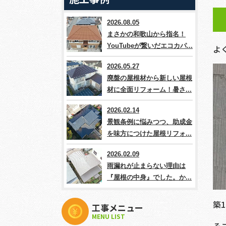
2026.08.05
まさかの和歌山から指名！
YouTubeが繋いだエコカパ...
よ
2026.05.27
廃盤の屋根材から新しい屋根
材に全面リフォーム！暑さ...
2026.02.14
景観条例に悩みつつ、助成金
を味方につけた屋根リフォ...
2026.02.09
雨漏れが止まらない理由は
『屋根の中身』でした。か...
築
工事メニュー
MENU LIST