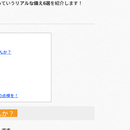
っていう
リアルな備え6選
を紹介します！
んか？
の点検を！
んか？