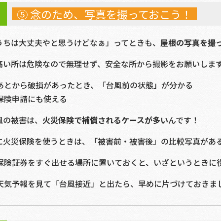
⑤ 念のため、写真を撮っておこう！
うちは大丈夫やと思うけどなぁ」ってときも、
屋根の写真を撮
高い所は危険なので無理せず、安全な所から撮影をお願いしま
あとから破損があったとき、「台風前の状態」が分かる
保険申請にも使える
風の被害は、
火災保険で補償されるケースが多い
んです！
に火災保険を使うときは、「被害前・被害後」の比較写真があ
保険証券をすぐ出せる場所に置いておくと、いざというときに
天気予報を見て「台風接近」と出たら、早めに片づけておきま