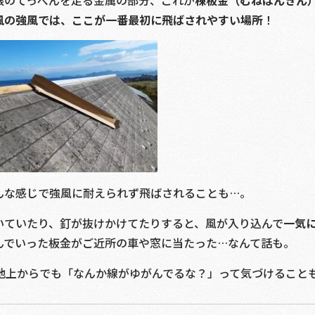
根のてっぺんを走る金属の部分、これが
棟板金（むねばんきん
風の強風では、ここが一番最初に飛ばされやすい場所
！
んな感じで強風に耐えられず飛ばされることも…。
いていたり、釘が抜けかけてたりすると、風が入り込んで
一気
んでいった板金がご近所の車や窓に当たった…なんて話も。
地上からでも「なんか線がゆがんでるな？」って気づけること