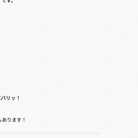
）です。
にバリッ！
もあります！