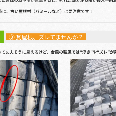
こに台風の風や雨が直撃すると、
割れた部分から雨が侵入→雨
特に、古い屋根材（パミールなど）は要注意です！
③ 瓦屋根、ズレてませんか？
って丈夫そうに見えるけど、
台風の強風では“浮き”や“ズレ”が