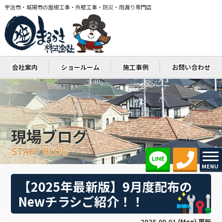
宇治市・城陽市の屋根工事・外壁工事・防災・雨漏り専門店
会社案内
ショールーム
施工事例
お問い合わせ
現場ブログ
STAFF BLOG
MENU
【2025年最新版】9月度配布の
Newチラシご紹介！！
2025.09.01 (Mon) 更新