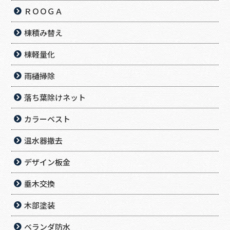
ＲＯＯＧＡ
棟積み替え
棟軽量化
雨樋掃除
落ち葉除けネット
カラーベスト
温水器撤去
デザイン板金
垂木交換
木部塗装
ベランダ防水