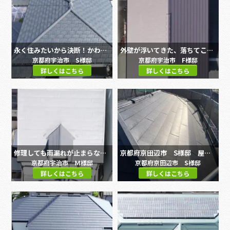
永く住みたいから決断！かわらUからROOGA鉄平へ屋根遮熱リフォ―ムと外壁塗装、雨樋交換工事
外壁が浮いてきた、落ちてこないか心配。屋根カバー・サイディング貼り替え・鉄板サイディング塗装・雨樋交換工事
京都府宇治市 S様邸
京都府宇治市 F様邸
詳しくはこちら
詳しくはこちら
修理しても雨漏れが止まらない 屋根カバー・外壁貼り替え・外壁塗装・ベランダ防水工事
京都府京田辺市 S様邸 屋根・外壁塗装工事
京都府宇治市 Ｍ様邸
京都府京田辺市 S様邸
詳しくはこちら
詳しくはこちら