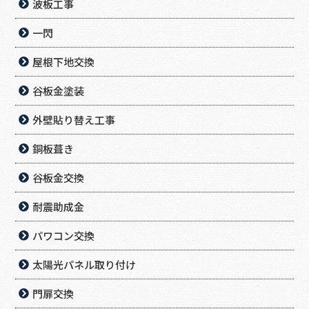
波板工事
一閃
屋根下地交換
谷板金塗装
外壁貼り替え工事
銅板葺き
谷板金交換
耐震助成金
パワコン交換
太陽光パネル取り付け
門扉交換