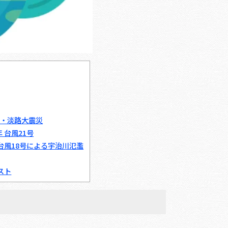
神・淡路大震災
 台風21号
台風18号による宇治川氾濫
スト