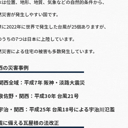
本は位置、地形、地質、気象などの自然的条件から、
然災害が発生しやすい国です。
際に2022年に世界で発生した台風が25個ありますが、
のうちの7つは日本に上陸しています。
然災害による住宅の被害も多数発生しています。
西の災害事例
関西全域：平成7年 阪神・淡路大震災
泉佐野・関西：平成30年 台風21号
宇治・関西：平成25年 台風18号による宇治川氾濫
震に備える瓦屋根の法改正