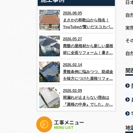
日
2026.08.05
自
まさかの和歌山から指名！
実
YouTubeが繋いだエコカパ...
そ
2026.05.27
廃盤の屋根材から新しい屋根
自
材に全面リフォーム！暑さ...
2026.02.14
関
景観条例に悩みつつ、助成金
を味方につけた屋根リフォ...
2026.02.09
雨漏れが止まらない理由は
『屋根の中身』でした。か...
工事メニュー
地
MENU LIST