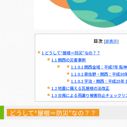
目次
[
非表示
]
1
どうして“屋根＝防災”なの？？
1.1
関西の災害事例
1.1.0.1
関西全域：平成7年 阪
1.1.0.2
泉佐野・関西：平成30年
1.1.0.3
宇治・関西：平成25年 
1.2
地震に備える瓦屋根の法改正
1.3
台風による雨漏り被害防止チェックリ
どうして“屋根＝防災”なの？？