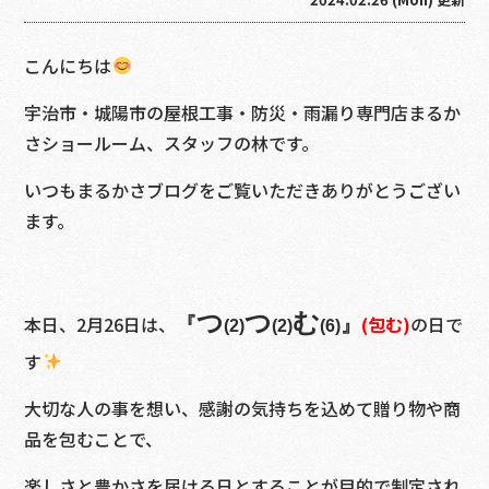
こんにちは
宇治市・城陽市の屋根工事・防災・雨漏り専門店まるか
さショールーム、スタッフの林です。
いつもまるかさブログをご覧いただきありがとうござい
ます。
つ
つ
む
本日、2月26日は、
(包む)
の日で
『
』
(2)
(2)
(6)
す
大切な人の事を想い、感謝の気持ちを込めて贈り物や商
品を包むことで、
楽しさと豊かさを届ける日とすることが目的で制定され