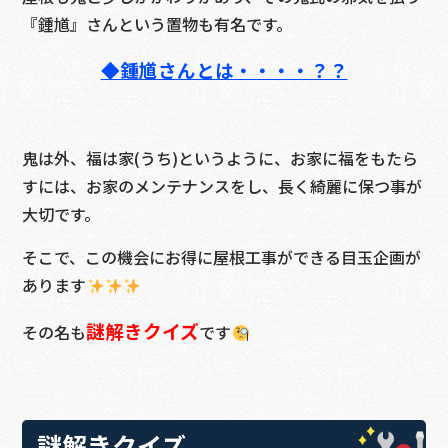
『
鍾馗
』さんという置物も有名です。
◆鍾馗さんとは・・・・？？
鬼は外、福は家(うち)というように、お家に福をもたら
すには、お家のメンテナンスをし、長く綺麗に保つ事が
大切です。
そこで、この機会にお得に屋根工事ができる目玉企画が
あります
謎解きクイズ
その名も
です
謎解きクイズ