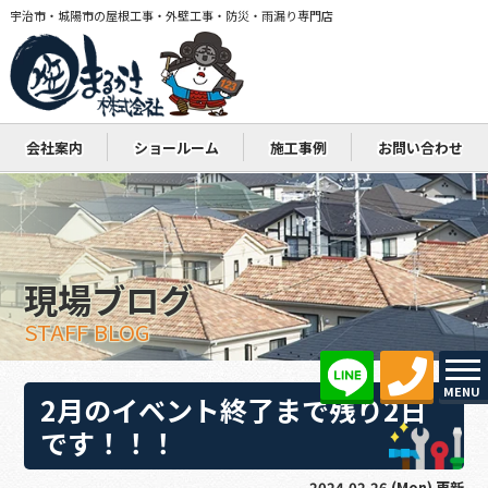
宇治市・城陽市の屋根工事・外壁工事・防災・雨漏り専門店
会社案内
ショールーム
施工事例
お問い合わせ
現場ブログ
STAFF BLOG
MENU
2月のイベント終了まで残り2日
です！！！
2024.02.26 (Mon) 更新