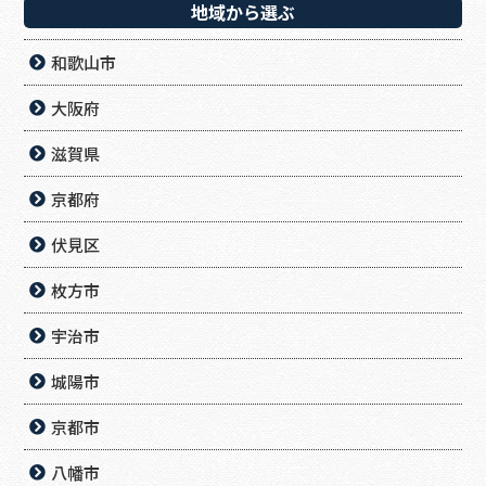
地域から選ぶ
和歌山市
大阪府
滋賀県
京都府
伏見区
枚方市
宇治市
城陽市
京都市
八幡市