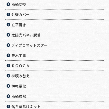
雨樋交換
外壁カバー
立平葺き
太陽光パネル脱着
ディプロマットスター
笠木工事
ＲＯＯＧＡ
棟積み替え
棟軽量化
雨樋掃除
落ち葉除けネット