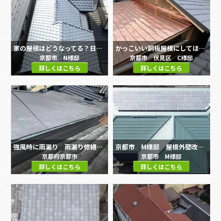
家の屋根はどうなってる？日本瓦から平板瓦へ葺き替え工事
かっこいい銅板屋根にしてほしい スーパーガルテクトと銅板屋根の融合
京都市 N様邸
京都市 伏見区 C様邸
詳しくはこちら
詳しくはこちら
強風時に雨漏り 雨漏り修繕工事
京都市 M様邸 屋根外壁改修工事
京都府京都市
京都市 M様邸
詳しくはこちら
詳しくはこちら