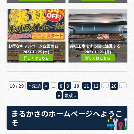
お得なキャンペーン企画のお知らせです
｜宇治市・城陽市、屋根工事
屋根工事をする際に注意するべきポイント！！｜宇治市・城陽市、屋根工事・屋根リフォーム・防災・雨漏り専門店
2023.10.25 (水)
2023.10.23 (月)
詳しくはこちら
詳しくはこちら
10 / 29
« 先頭
«
...
8
9
10
11
12
...
20
...
»
最後 »
まるかさのホームページへようこ
そ