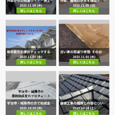
外壁からの雨漏り・・・施工事例をご紹介します！！｜宇治市・城陽市、屋根工事・屋根リフォーム・防災・雨漏り専門店
外壁、屋根の状態を確認！！劣化箇所チェックしましょう！！
2023.11.08 (水)
2023.11.05 (日)
詳しくはこちら
詳しくはこちら
築年数別お家のチェックするべき点と修繕内容について｜宇治市・城陽市、屋根工事・屋根リフォーム・防災・雨漏り専門店
古い家の雨漏り修理: その必要性と補修方法を徹底解説！
2023.11.03 (金)
2023.11.01 (水)
詳しくはこちら
詳しくはこちら
宇治市・城陽市の方で助成金制度をご検討中の方必見！！屋根助成金制度のフロチャートについてご紹介します
屋根工事の種類と内容についてご紹介します｜宇治市・城陽市、屋根工事・屋根リフォーム・防災・雨漏り専門店
2023.10.30 (月)
2023.10.28 (土)
詳しくはこちら
詳しくはこちら